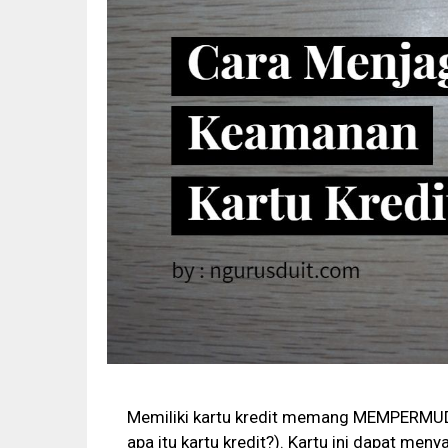
Memiliki kartu kredit memang MEMPERMUDA
apa itu kartu kredit?). Kartu ini dapat menya