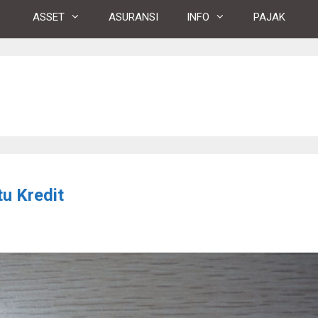
ASSET
ASURANSI
INFO
PAJAK
u Kredit