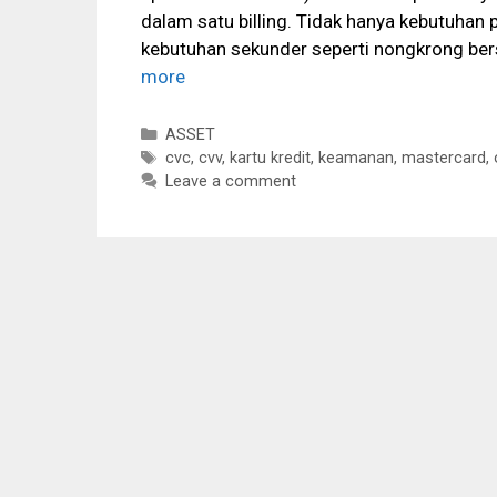
dalam satu billing. Tidak hanya kebutuhan
kebutuhan sekunder seperti nongkrong ber
more
Categories
ASSET
Tags
cvc
,
cvv
,
kartu kredit
,
keamanan
,
mastercard
,
Leave a comment