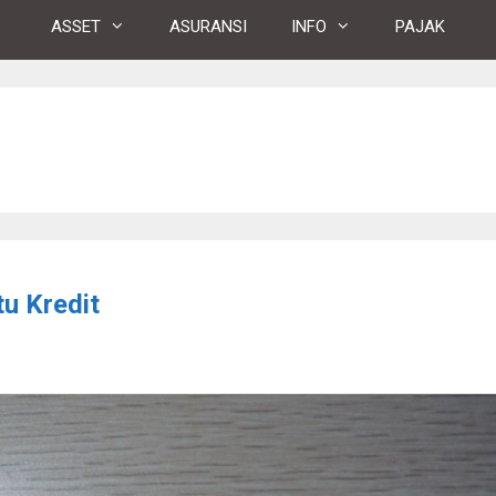
ASSET
ASURANSI
INFO
PAJAK
u Kredit