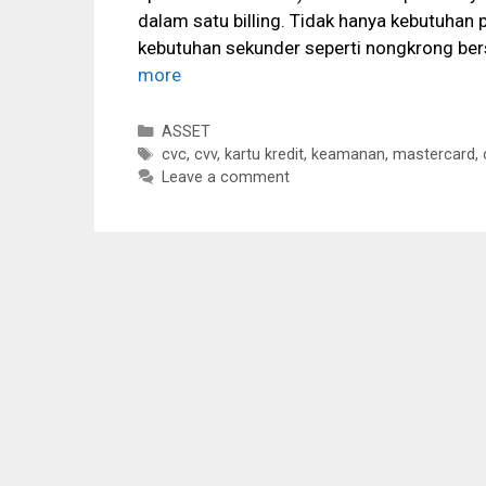
dalam satu billing. Tidak hanya kebutuhan
kebutuhan sekunder seperti nongkrong ber
more
Categories
ASSET
Tags
cvc
,
cvv
,
kartu kredit
,
keamanan
,
mastercard
,
Leave a comment