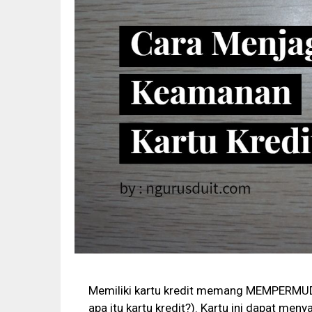
Memiliki kartu kredit memang MEMPERMUDA
apa itu kartu kredit?). Kartu ini dapat menya