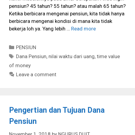
pensiun? 45 tahun? 55 tahun? atau malah 65 tahun?
Ketika berbicara mengenai pensiun, kita tidak hanya
berbicara mengenai kondisi di mana kita tidak
bekerja loh ya. Yang lebih …
Read more
Categories
PENSIUN
Tags
Dana Pensiun
,
nilai waktu dari uang
,
time value
of money
Leave a comment
Pengertian dan Tujuan Dana
Pensiun
November 1, 2018
by
NGURUS DUIT