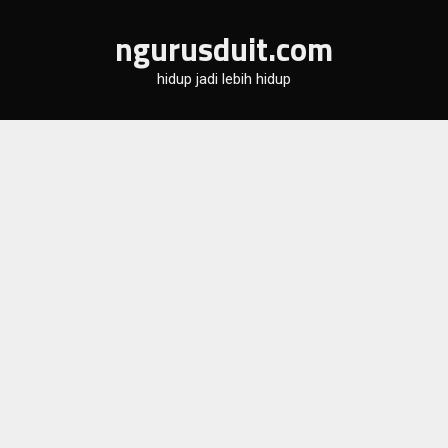
Skip
ngurusduit.com
to
content
hidup jadi lebih hidup