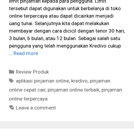
limit pinjaman kepada para pengguna. Limit
tersebut dapat digunakan untuk berbelanja di toko
online terpercaya atau dapat dicairkan menjadi
uang tunai. Selanjutnya kita dapat melakukan
membayar dengan cara dicicil dengan tenor 30 hari,
3 bulan, 6 bulan, atau 12 bulan. Sebagai salah satu
pengguna yang telah menggunakan Kredivo cukup
…
Read more
Categories
Review Produk
Tags
aplikasi pinjaman online
,
kredivo
,
pinjaman
online cepat cair
,
pinjaman online terbaik
,
pinjaman
online terpercaya
Leave a comment