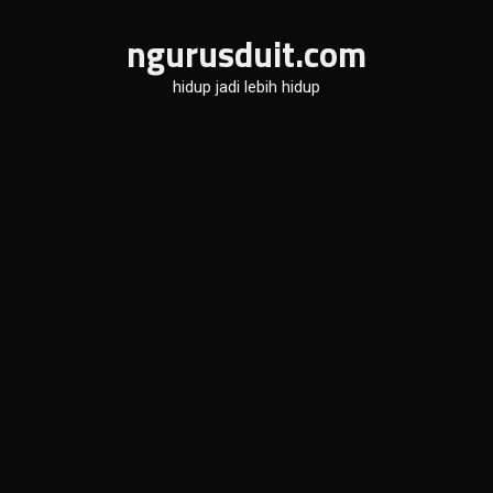
Skip
ngurusduit.com
to
content
hidup jadi lebih hidup