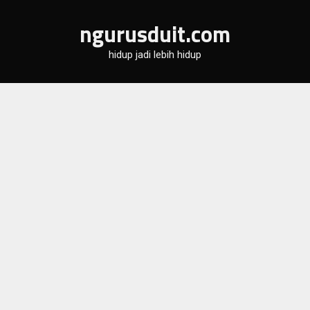
Skip
ngurusduit.com
to
content
hidup jadi lebih hidup