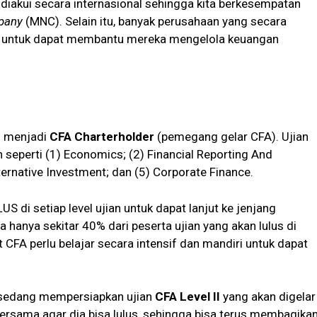
 diakui secara internasional sehingga kita berkesempatan
pany
(MNC). Selain itu, banyak perusahaan yang secara
FA untuk dapat membantu mereka mengelola keuangan
m menjadi
CFA Charterholder
(pemegang gelar CFA). Ujian
seperti (1) Economics; (2) Financial Reporting And
ternative Investment; dan (5) Corporate Finance.
US di setiap level ujian untuk dapat lanjut ke jenjang
 hanya sekitar 40% dari peserta ujian yang akan lulus di
at CFA perlu belajar secara intensif dan mandiri untuk dapat
 sedang mempersiapkan ujian
CFA Level II
yang akan digelar
bersama agar dia bisa lulus, sehingga bisa terus membagika