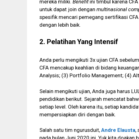
mereka miliki.
Benefit
ini timbul karena CFA
untuk dapat join dengan
multinasional com
spesifik mencari pemegang sertifikasi C
dengan lebih baik.
2. Pelatihan Yang Intensif
Anda perlu mengikuti 3x ujian CFA sebelu
CFA mencakup keahlian di bidang keuangan 
Analysis; (3) Portfolio Management; (4) Al
Selain mengikuti ujian, Anda juga harus LUL
pendidikan berikut. Sejarah mencatat bahwa
setiap level. Oleh karena itu, setiap kandid
mempersiapkan diri dengan baik.
Salah satu tim ngurusduit,
Andre Elausta
,
pada bulan Juni 2020 ini. Yuk kita doakan 