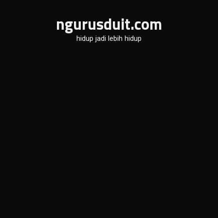
Skip
ngurusduit.com
to
content
hidup jadi lebih hidup