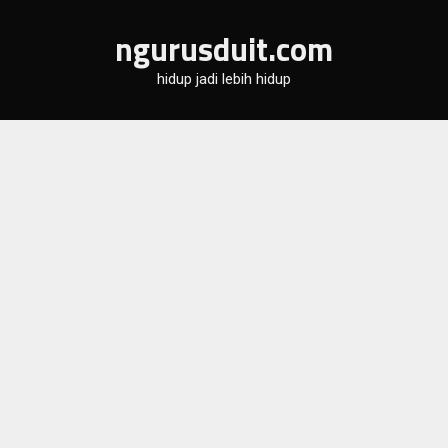
Skip
ngurusduit.com
to
content
hidup jadi lebih hidup