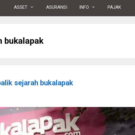
ASSET
ASURANSI
INFO
PAJAK
n bukalapak
alik sejarah bukalapak