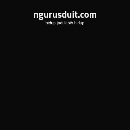
Skip
ngurusduit.com
to
content
hidup jadi lebih hidup