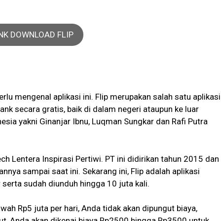
INK DOWNLOAD FLIP
rlu mengenal aplikasi ini. Flip merupakan salah satu aplikasi
nk secara gratis, baik di dalam negeri ataupun ke luar
nesia yakni Ginanjar Ibnu, Luqman Sungkar dan Rafi Putra
ch Lentera Inspirasi Pertiwi. PT ini didirikan tahun 2015 dan
nya sampai saat ini. Sekarang ini, Flip adalah aplikasi
 serta sudah diunduh hingga 10 juta kali.
ah Rp5 juta per hari, Anda tidak akan dipungut biaya,
but, Anda akan dikenai biaya Rp2500 hingga Rp3500 untuk