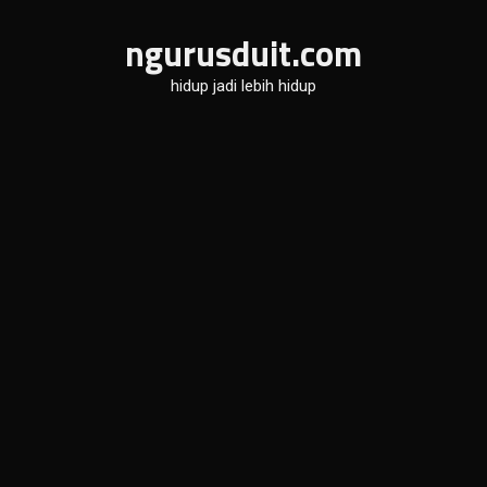
Skip
ngurusduit.com
to
content
hidup jadi lebih hidup