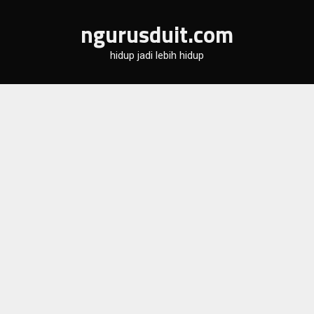
Skip
ngurusduit.com
to
content
hidup jadi lebih hidup