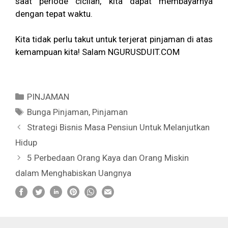
saat periode cicilan, kita dapat membayarnya
dengan tepat waktu.
Kita tidak perlu takut untuk terjerat pinjaman di atas
kemampuan kita! Salam NGURUSDUIT.COM
Categories
PINJAMAN
Tags
Bunga Pinjaman
,
Pinjaman
Strategi Bisnis Masa Pensiun Untuk Melanjutkan
Hidup
5 Perbedaan Orang Kaya dan Orang Miskin
dalam Menghabiskan Uangnya