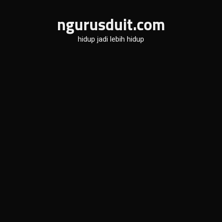
Skip
ngurusduit.com
to
content
hidup jadi lebih hidup