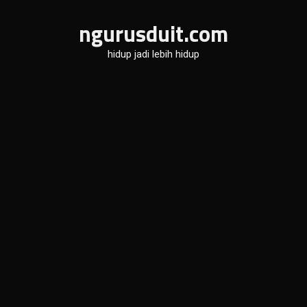
Skip
ngurusduit.com
to
content
hidup jadi lebih hidup