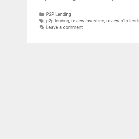
Categories
P2P Lending
Tags
p2p lending
,
review investree
,
review p2p lend
Leave a comment