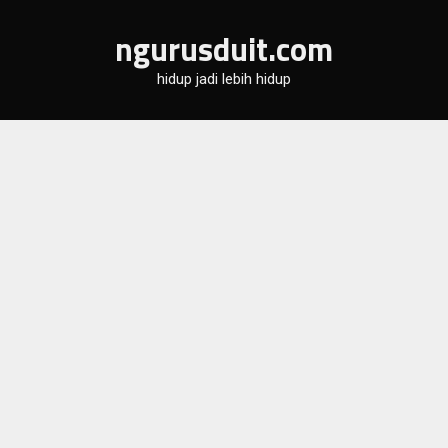
Skip
ngurusduit.com
to
content
hidup jadi lebih hidup