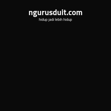
Skip
ngurusduit.com
to
content
hidup jadi lebih hidup